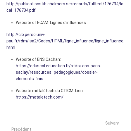
http://publications.lib.chalmers.se/records/fulltext/176734/lo
cal_176734.pdf
Website of ECAM: Lignes d'influences
http://clb.perso.univ-
pau.fr/rdm/isa2/Codes/HTML/ligne_influence/ligne_influence.
html
Website of ENS Cachan:
https://eduscol.education.fr/sti/si-ens-paris-
saclay/ressources_pedagogiques/dossier-
elements-finis
Website métalétech du CTICM: Lien:
https://metaletech.com/
Suivant
Précédent