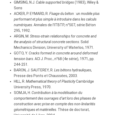
GIMSING, N.J.
Cable supported bridges
(1983), Wiley &
Sons
ACKER, P. EYMARD, R.
Fluage du béton : un modèle plus
performant et plus simple à introduire dans les calculs
numériques
. Annales de l’ITBTP, n°507, série Béton
295, 1992.
ARGIN, M.
Stress-strain relationships for concrete and
the analysis of structural concrete sections
. Solid
Mechanics Division, University of Waterloo, 1971.
GOTO, Y.
Cracks formed in concrete around deformed
tension bars
. ACI J. Proc., n°68 (4e série), 1971, pp.
244-251.
BARON, J. SAUTEREY, R.
Les bétons hydrauliques
,
Presse des Ponts et Chaussées, 2003.
HILL, R.
Mathematical theory of Plasticity
Cambridge
University Press, 1970.
SOMJA, H.
Contribution à la modélisation du
comportement des ouvrages d’art lors des phases de
construction avec prise en compte des non-linéarités
géométriques et matérielles
. Thèse de doctorat,