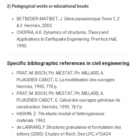
3) Pedagogical works or educational books
BETBEDER-MATIBET, J.
Génie parasismique Tome 1, 2
& 3
. Hermès, 2003.
CHOPRA, A.K.
Dynamics of structures, Theory and
Applications to Earthquake Engineering
. Prentice Hall,
1995.
Specific bibliographic references in civil engineering
PRAT, M. BISCH, Ph. MESTAT, Ph. MILLARD, A.
PIJAUDIER-CABOT, G.
La modélisation des ouvrages
.
Hermès, 1995, 770 p.
PRAT, M. BISCH, Ph. MESTAT, Ph. MILLARD, A.
PIJAUDIER-CABOT, G.
Calcul des ouvrages généraux de
construction
. Hermès, 1995, 767 p.
HASHIN, Z.
The elastic moduli of heterogeneous
materials
. 1962.
de LARRARD, F.
Structures granulaires et formulation des
bétons
(2000). Etudes et Rech. Des LPC, n°OA34