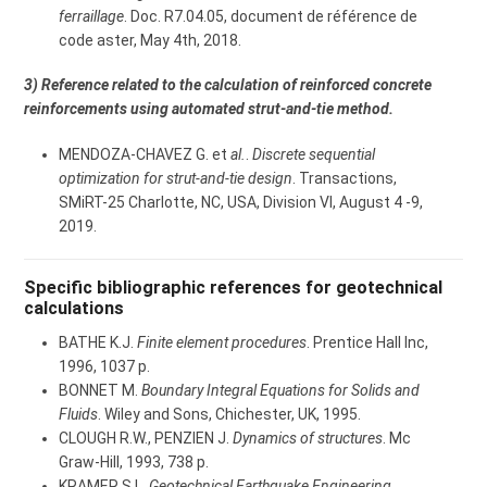
ferraillage
. Doc. R7.04.05, document de référence de
code aster, May 4th, 2018.
3) Reference related to the calculation of reinforced concrete
reinforcements using automated strut-and-tie method.
MENDOZA-CHAVEZ G. et
al.
.
Discrete sequential
optimization for strut-and-tie design
. Transactions,
SMiRT-25 Charlotte, NC, USA, Division VI, August 4 -9,
2019.
Specific bibliographic references for geotechnical
calculations
BATHE K.J.
Finite element procedures
. Prentice Hall Inc,
1996, 1037 p.
BONNET M.
Boundary Integral Equations for Solids and
Fluids
. Wiley and Sons, Chichester, UK, 1995.
CLOUGH R.W., PENZIEN J.
Dynamics of structures
. Mc
Graw-Hill, 1993, 738 p.
KRAMER S.L.
Geotechnical Earthquake Engineering
.