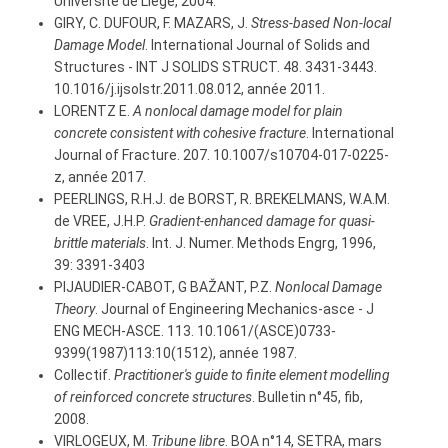
Université de Liège, 2004.
GIRY, C. DUFOUR, F. MAZARS, J.
Stress-based Non-local
Damage Model
. International Journal of Solids and
Structures - INT J SOLIDS STRUCT. 48. 3431-3443.
10.1016/j.ijsolstr.2011.08.012, année 2011.
LORENTZ E.
A nonlocal damage model for plain
concrete consistent with cohesive fracture
. International
Journal of Fracture. 207. 10.1007/s10704-017-0225-
z, année 2017.
PEERLINGS, R.H.J. de BORST, R. BREKELMANS, W.A.M.
de VREE, J.H.P.
Gradient-enhanced damage for quasi-
brittle materials
. Int. J. Numer. Methods Engrg, 1996,
39: 3391-3403
PIJAUDIER-CABOT, G BAŽANT, P.Z.
Nonlocal Damage
Theory
. Journal of Engineering Mechanics-asce - J
ENG MECH-ASCE. 113. 10.1061/(ASCE)0733-
9399(1987)113:10(1512), année 1987.
Collectif.
Practitioner's guide to finite element modelling
of reinforced concrete structures
. Bulletin n°45, fib,
2008.
VIRLOGEUX, M.
Tribune libre
. BOA n°14, SETRA, mars