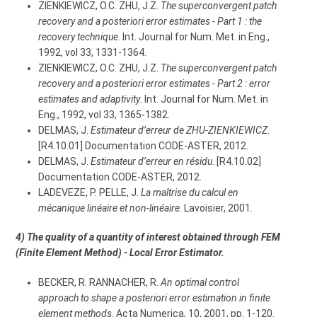
ZIENKIEWICZ, O.C. ZHU, J.Z.
The superconvergent patch
recovery and a posteriori error estimates - Part 1 : the
recovery technique
. Int. Journal for Num. Met. in Eng.,
1992, vol 33, 1331-1364.
ZIENKIEWICZ, O.C. ZHU, J.Z.
The superconvergent patch
recovery and a posteriori error estimates - Part 2 : error
estimates and adaptivity
. Int. Journal for Num. Met. in
Eng., 1992, vol 33, 1365-1382.
DELMAS, J.
Estimateur d’erreur de ZHU-ZIENKIEWICZ
.
[R4.10.01] Documentation CODE-ASTER, 2012.
DELMAS, J.
Estimateur d’erreur en résidu
. [R4.10.02]
Documentation CODE-ASTER, 2012.
LADEVEZE, P. PELLE, J.
La maîtrise du calcul en
mécanique linéaire et non-linéaire
. Lavoisier, 2001.
4) The quality of a quantity of interest obtained through FEM
(Finite Element Method) - Local Error Estimator.
BECKER, R. RANNACHER, R.
An optimal control
approach to shape a posteriori error estimation in finite
element methods
. Acta Numerica, 10, 2001, pp. 1-120.