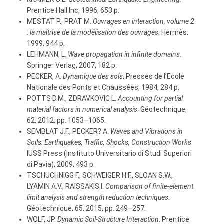
Prentice Hall Inc, 1996, 653 p.
MESTAT P., PRAT M.
Ouvrages en interaction, volume 2
: la maîtrise de la modélisation des ouvrages
. Hermès,
1999, 944 p.
LEHMANN, L.
Wave propagation in infinite domains
.
Springer Verlag, 2007, 182 p.
PECKER, A.
Dynamique des sols
. Presses de l’Ecole
Nationale des Ponts et Chaussées, 1984, 284 p.
POTTS D.M., ZDRAVKOVIC L.
Accounting for partial
material factors in numerical analysis
. Géotechnique,
62, 2012, pp. 1053–1065.
SEMBLAT J.F., PECKER? A.
Waves and Vibrations in
Soils: Earthquakes, Traffic, Shocks, Construction Works
IUSS Press (Instituto Universitario di Studi Superiori
di Pavia), 2009, 493 p.
TSCHUCHNIGG F., SCHWEIGER H.F., SLOAN S.W.,
LYAMIN A.V., RAISSAKIS I.
Comparison of finite-element
limit analysis and strength reduction techniques
.
Géotechnique, 65, 2015, pp. 249–257.
WOLF, JP.
Dynamic Soil-Structure Interaction
. Prentice