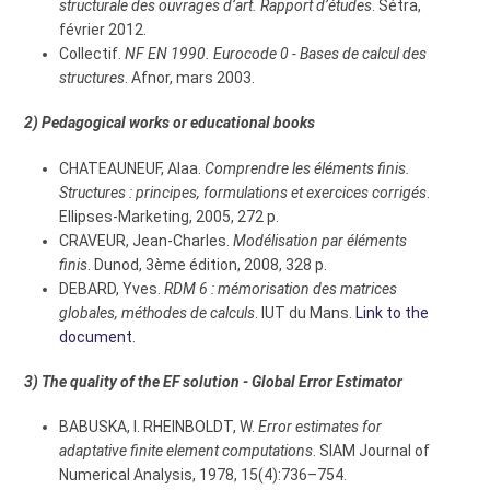
structurale des ouvrages d’art. Rapport d’études
. Sétra,
février 2012.
Collectif.
NF EN 1990. Eurocode 0 - Bases de calcul des
structures
. Afnor, mars 2003.
2) Pedagogical works or educational books
CHATEAUNEUF, Alaa.
Comprendre les éléments finis.
Structures : principes, formulations et exercices corrigés
.
Ellipses-Marketing, 2005, 272 p.
CRAVEUR, Jean-Charles.
Modélisation par éléments
finis
. Dunod, 3ème édition, 2008, 328 p.
DEBARD, Yves.
RDM 6 : mémorisation des matrices
globales, méthodes de calculs
. IUT du Mans.
Link to the
document
.
3) The quality of the EF solution - Global Error Estimator
BABUSKA, I. RHEINBOLDT, W.
Error estimates for
adaptative finite element computations
. SIAM Journal of
Numerical Analysis, 1978, 15(4):736–754.