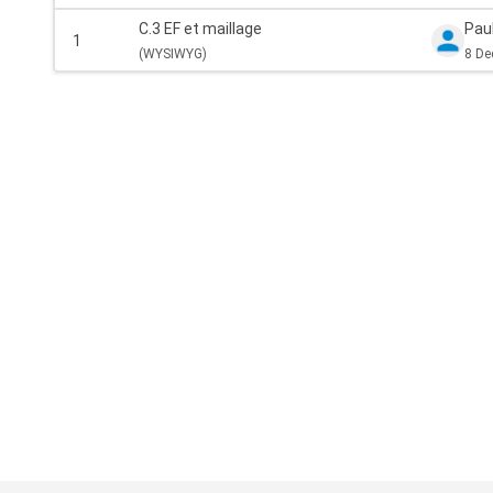
C.3 EF et maillage
Pau
1
(
WYSIWYG)
8 De