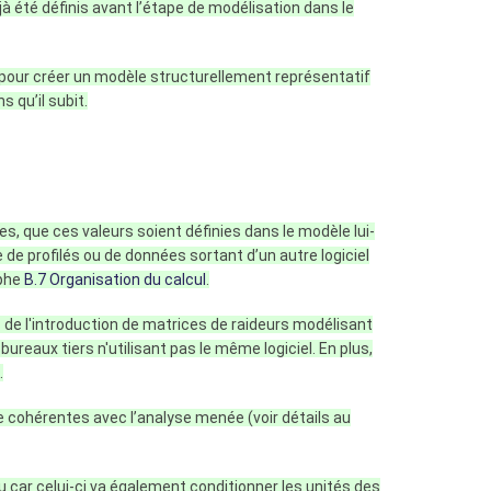
à été définis avant l’étape de modélisation dans le
s pour créer un modèle structurellement représentatif
 qu’il subit.
s, que ces valeurs soient définies dans le modèle lui-
 de profilés ou de données sortant d’un autre logiciel
aphe
B.7 Organisation du calcul
.
rs de l'introduction de matrices de raideurs modélisant
bureaux tiers n'utilisant pas le même logiciel. En plus,
.
re cohérentes avec l’analyse menée (voir détails au
 car celui-ci va également conditionner les unités des