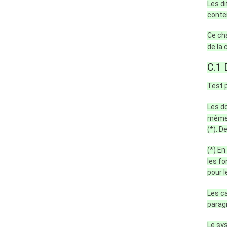
Les di
conte
Ce cha
de la 
C.1 
Test p
Les do
même o
(*). 
(*) En
les fo
pour l
Les ca
parag
Le sy