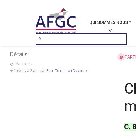
QUI SOMMES NOUS ?
Détails
PARTI
Révision #1
Créé
il y a 2 ans
par
Paul Terrasson Duvernon
C
m
C. 