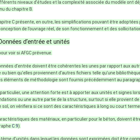
fférents niveaux d’études et la complexité associée du modèle ont déj
nu du chapitre B.
pitre C présente, en outre, les simplifications pouvant être adoptée
conception de l’ouvrage réel, de son fonctionnement et des sollicitations
Données d’entrée et unités
our voir si AFGC prévenue.
nnées d’entrée doivent être cohérentes les unes par rapport aux autre
u bien qu’elles proviennent d’autres fichiers telle qu’une bibliothèque
Des éléments de méthodologie sont fournis précédemment au paragr
 particulier, une attention forte est à apporter aux unités et signes lo
ndations ou une autre partie de la structure, surtout si elle provient de 
e sol, on vérifiera si ce sont des caractéristiques à long ou court terme
ractéristiques des matériaux, en particulier pour le béton, doivent êt
raphe
C.9
).
stème d’unités dans lequel les données sont exprimées doit être connu